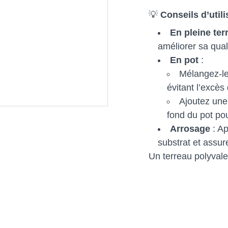
💡
Conseils d’utili
En pleine ter
améliorer sa quali
En pot
:
Mélangez-le 
évitant l’excès
Ajoutez une 
fond du pot pou
Arrosage
: Ap
substrat et assur
Un terreau polyvalen